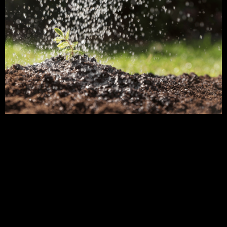
Entenda nesse artigo o que é um adubo líquido,
suas características, e quais as vantagens e
benefícios que ele pode proporcionar no manejo
nutricional de uma lavoura. A utilização de
adubos líquidos, nos últimos anos, tem ganhado
cada vez mais atenção devido a suas vantagens e
benéficos. Assim entender as particularidades do
adubo […]
Adubação orgânica:
conheça a sua