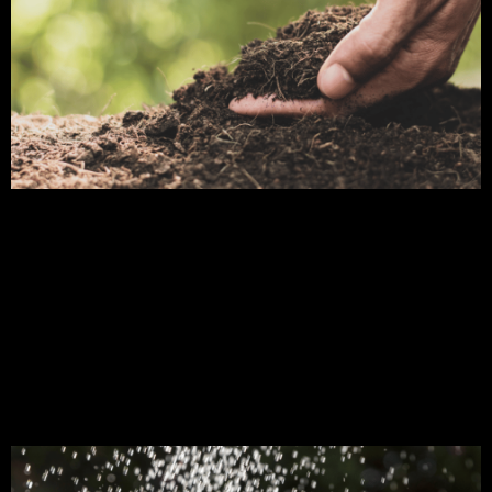
Descubra nesse artigo todos os fatores que você
precisa lembrar na hora de decidir qual adubo
utilizar para melhor atender a sua situação. A
utilização de adubo para a nutrição das plantas e
reposição de nutrientes no solo se faz presente
em qualquer que seja o sistema de cultivo.
Havendo para cada sistema […]
Adubo líquido: conheça
as vantagens e benefícios!