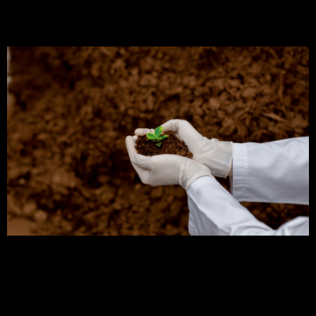
importância!
Você já parou para pensar o que é adubação
orgânica e qual sua importância? Pois bem, neste
artigo, você encontrará as respostas corretas,
além de, consequentemente, conhecer os
diferentes tipos de adubação. Portanto, venha
comigo e descubra a importância da adubação
orgânica para a agricultura! Dessa forma, você