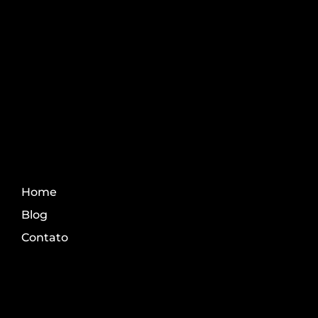
Aprenda os melhores
conteúdo do agro.
Fale Conosco
Home
Blog
Contato