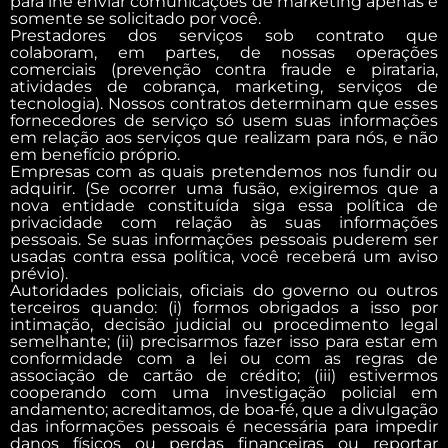
para lhe enviar comunicações de marketing apenas e
somente se solicitado por você.
Prestadores dos serviços sob contrato que
colaboram, em partes, de nossas operações
comerciais (prevenção contra fraude e pirataria,
atividades de cobrança, marketing, serviços de
tecnologia). Nossos contratos determinam que esses
fornecedores de serviço só usem suas informações
em relação aos serviços que realizam para nós, e não
em benefício próprio.
Empresas com as quais pretendemos nos fundir ou
adquirir. (Se ocorrer uma fusão, exigiremos que a
nova entidade constituída siga essa política de
privacidade com relação às suas informações
pessoais. Se suas informações pessoais puderem ser
usadas contra essa política, você receberá um aviso
prévio).
Autoridades policiais, oficiais do governo ou outros
terceiros quando: (i) formos obrigados a isso por
intimação, decisão judicial ou procedimento legal
semelhante; (ii) precisarmos fazer isso para estar em
conformidade com a lei ou com as regras de
associação de cartão de crédito; (iii) estivermos
cooperando com uma investigação policial em
andamento; acreditamos, de boa-fé, que a divulgação
das informações pessoais é necessária para impedir
danos físicos ou perdas financeiras ou reportar