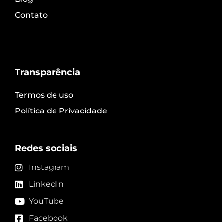
Contato
Transparência
Termos de uso
Política de Privacidade
Redes sociais
Instagram
LinkedIn
YouTube
Facebook