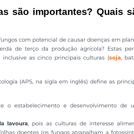
as são importantes? Quais s
 fungos com potencial de causar doenças em plan
erda de terço da produção agrícola? Estas pe
inclusive as cinco principais culturas (
soja
, bat
logia (APS, na sigla em inglês) define as princi
te o estabelecimento e desenvolvimento de 
a lavoura
, pois as culturas de interesse alime
lhas doentes (os fungos atrapalham a fotossín