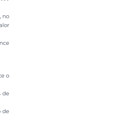
, no
alor
ance
te o
s de
o de