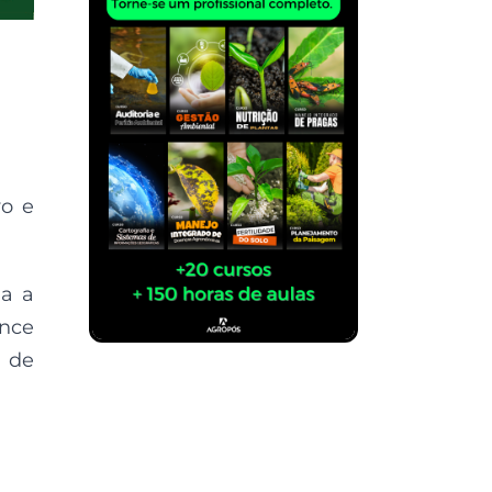
vo e
da a
ance
 de