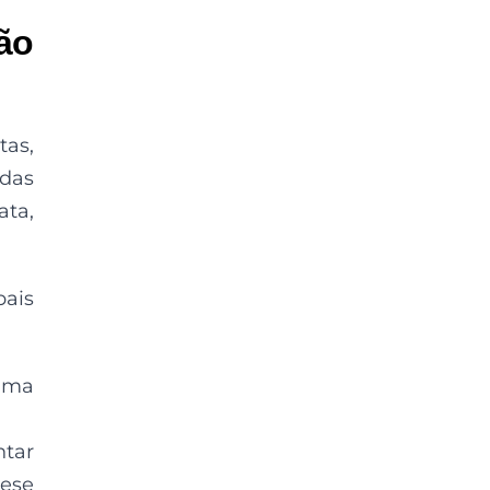
ão
tas,
rdas
ata,
pais
uma
ntar
tese