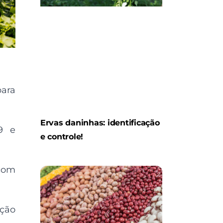
para
Ervas daninhas: identificação
9 e
e controle!
 com
ação