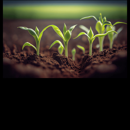
O que é fertilidade do solo? A fertilidade do solo é
à capacidade do solo em suprir elementos
essenciais às plantas. A boa fertilidade do solo
implica em suprir quantidades e proporções
adequadas de nutrientes para o crescimento e
produtividade das plantas. Esse um dos recursos
naturais mais importantes na produção agrícola. A
fertilidade do […]
Agricultura vertical pode