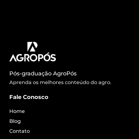
isso? A silagem de milho é um dos componentes
mais importantes na alimentação de bovinos uma
vez que a sua planta fornece um grande volume
de alimento palatável, com alta digestibilidade e
rico em energia. Venha comigo! […]
Pós-graduação AgroPós
Aprenda os melhores conteúdo do agro.
Fale Conosco
Home
Blog
Contato