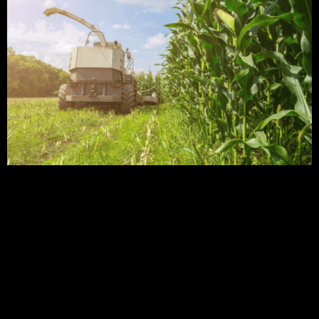
A silagem de milho consiste no armazenamento
da forragem, utilizada na alimentação do gado
leiteiro e gado de corte. Inclusive, no Brasil, a
cultura mais utilizada é o milho, por
fornecer bastante energia e
também proteína para os rebanhos. Neste artigo
iremos abordar tudo que precisa saber sobre a
produção de silagem de milho por hectare. Quer
ficar por dentro? […]
Silagem de milho: saiba