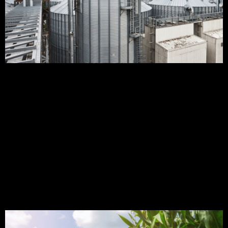
Atualmente o mercado disponibiliza diversos
modelos de silo secador, cada qual com formas
construtivas que prometem ser a melhor escolha
para uma unidade armazenadora de grãos. Mas,
antes de escolher o modelo é preciso entender a
fundo sobre a importância. Vamos lá? Manter a
colheita de grãos na propriedade e garantir a
qualidade […]
Saiba tudo sobre a
produção de silagem de
milho por hectare!