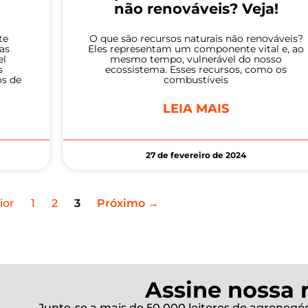
não renováveis? Veja!
te
O que são recursos naturais não renováveis?
as
Eles representam um componente vital e, ao
el
mesmo tempo, vulnerável do nosso
s
ecossistema. Esses recursos, como os
os de
combustíveis
LEIA MAIS
27 de fevereiro de 2024
ior
1
2
3
Próximo →
Assine nossa 
Junte-se a mais de 50.000 leitores do agronegóci