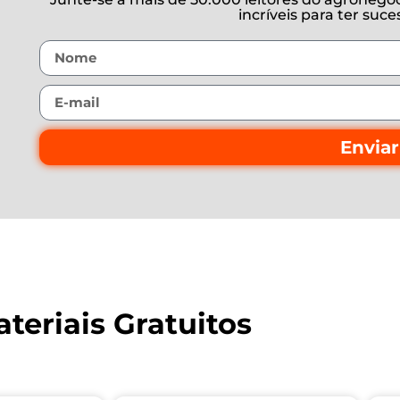
incríveis para ter suc
Enviar
teriais Gratuitos
ssores que têm teoria e prática para ensinar!