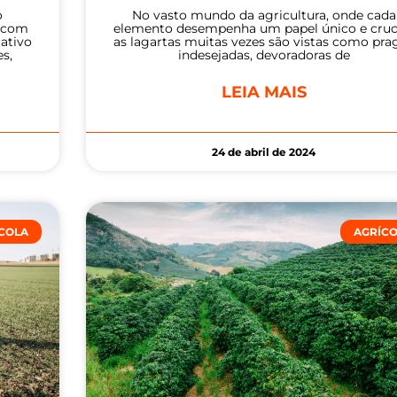
o
No vasto mundo da agricultura, onde cada
e com
elemento desempenha um papel único e cruci
ativo
as lagartas muitas vezes são vistas como pra
es,
indesejadas, devoradoras de
LEIA MAIS
24 de abril de 2024
COLA
AGRÍC