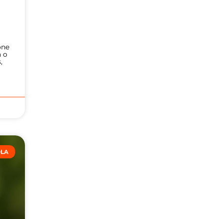
one
a o
,
OLA