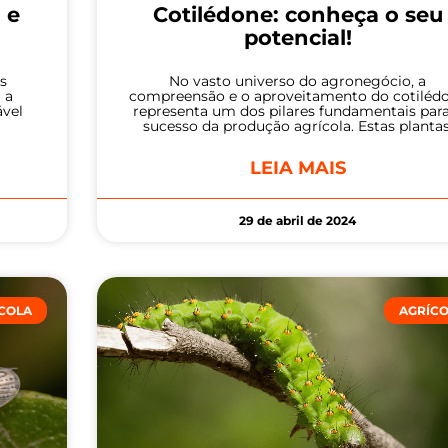
 e
Cotilédone: conheça o seu
potencial!
s
No vasto universo do agronegócio, a
 a
compreensão e o aproveitamento do cotiléd
ável
representa um dos pilares fundamentais par
sucesso da produção agrícola. Estas plantas
LEIA MAIS
29 de abril de 2024
COLA
AGRÍC