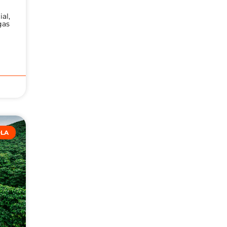
al,
gas
OLA