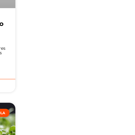
ão
s
res
s
OLA