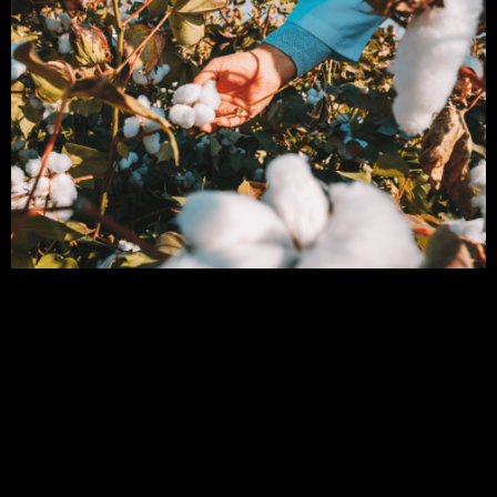
O algodão é, sem dúvida, um produto de extrema
importância socioeconômica para o Brasil. Além
disso, entre as inúmeras etapas pelas quais esse
produto passa, a colheita se destaca como uma
das mais cruciais. O objetivo principal da colheita
é colher o máximo possível, sem prejuízos
significativos em termos de tipo e qualidade.
Portanto, neste […]
Cultura do algodão: o que