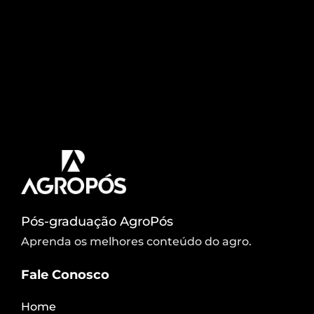
você precisa saber!
A área plantada e a produção brasileira da cultura
do algodão vêm crescendo expressivamente nos
últimos anos. O maior interesse pela cultura é
devido ao número de subprodutos gerados pela
cultura e o aumento do preço dos mesmos. No
entanto, a correta implantação da cultura é a
chave para o sucesso dos produtores. A seguir […]
Pós-graduação AgroPós
Aprenda os melhores conteúdo do agro.
Fale Conosco
Home