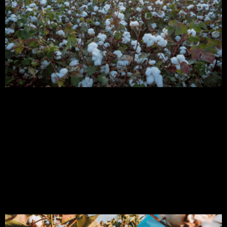
Vamos falar neste post sobre os principais
cuidados do plantio de algodão e como aumentar
a sua produtividade, incluindo preparo da terra.
Afinal o algodão é responsável por uma das
principais cadeias produtivas do Brasil e do
mundo. No entanto para manter esta alta
evolução do setor é necessário aprofundar o
conhecimento a respeito da […]
Colheita de algodão: veja
as principais formas!