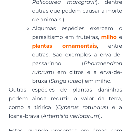
Palicourea marcgravii
), dentre
outras que podem causar a morte
de animais.)
Algumas espécies exercem o
parasitismo em fruteiras,
milho
e
plantas ornamentais
, entre
outras. São exemplos a erva-de-
passarinho (
Phoradendron
rubrum
) em citros e a erva-de-
bruxa (
Striga lutea
) em milho.
Outras espécies de plantas daninhas
podem ainda reduzir o valor da terra,
como a tiririca (
Cyperus rotundus
) e a
losna-brava (
Artemisia verlotorum
).
Estas, quando presentes em áreas com