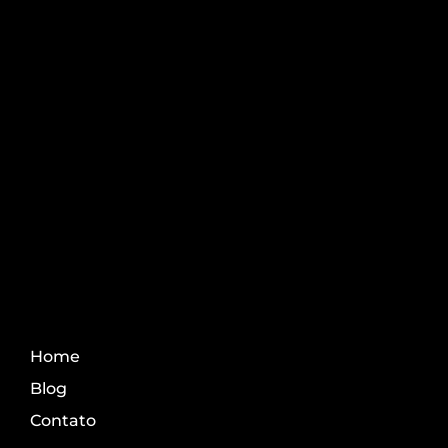
Pós-graduação AgroPós
Aprenda os melhores
conteúdo do agro.
Fale Conosco
Home
Blog
Contato