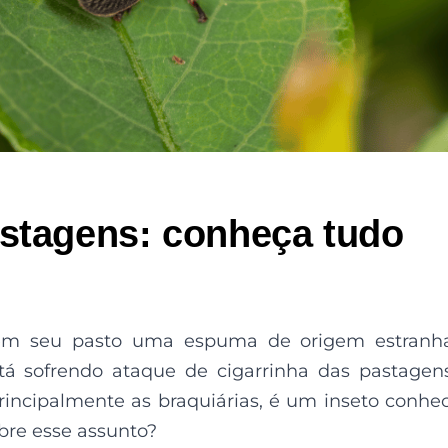
astagens: conheça tudo
!
 em seu pasto uma espuma de origem estranha
stá sofrendo ataque de cigarrinha das pastagen
rincipalmente as braquiárias, é um inseto conhe
bre esse assunto?