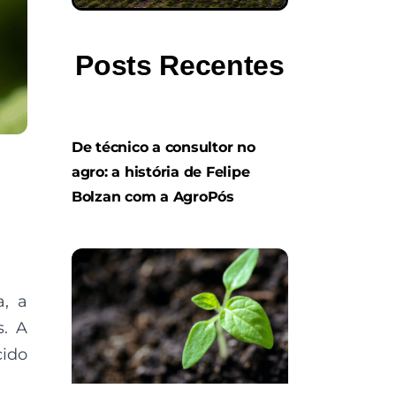
Posts Recentes
De técnico a consultor no
agro: a história de Felipe
Bolzan com a AgroPós
, a
s. A
cido