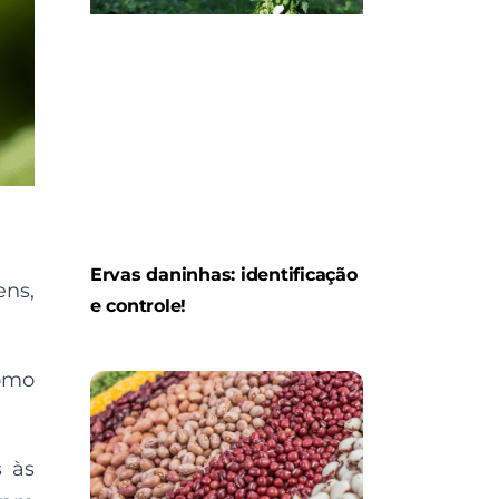
Ervas daninhas: identificação
ens,
e controle!
como
s às