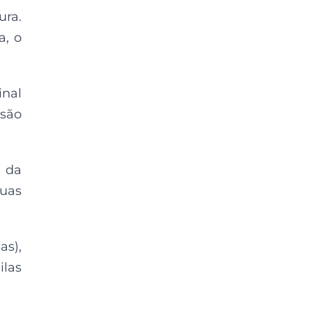
ura.
a, o
inal
são
a da
duas
as),
ilas