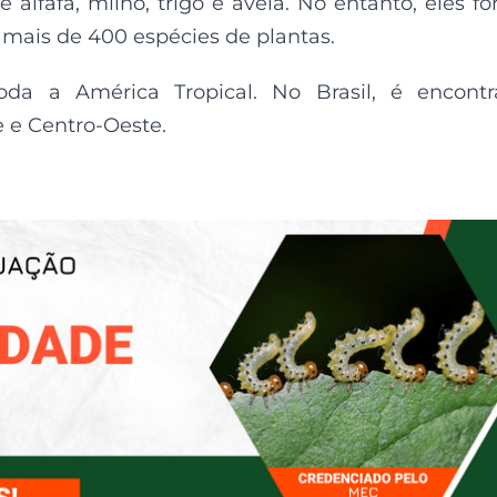
 alfafa, milho, trigo e aveia. No entanto, eles f
ais de 400 espécies de plantas.
oda a América Tropical. No Brasil, é encont
 e Centro-Oeste.