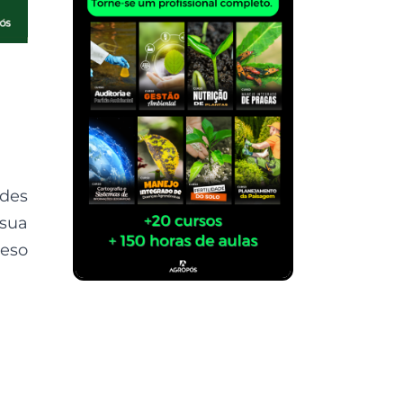
ndes
 sua
peso