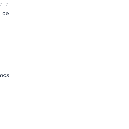
a a
o de
amos