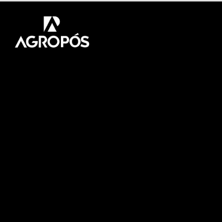
Pós-graduação AgroPós
Aprenda os melhores
conteúdo do agro.