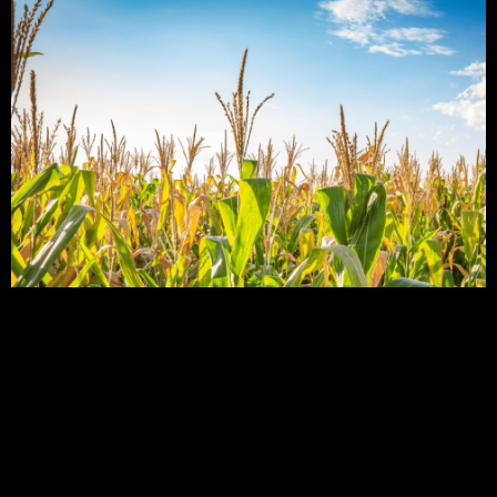
Fileiras de talos verde-claros de milho enchem os
campos durante os meses de verão. Com o
progresso dessa estação, ramificações florais
crescerão na ponta de cada haste, podendo
permanecer na planta ou ser removidas. Esses
pendões possuem um propósito muito específico
no ciclo de vida do pé de milho. Com isso
preparamos esse artigo onde […]