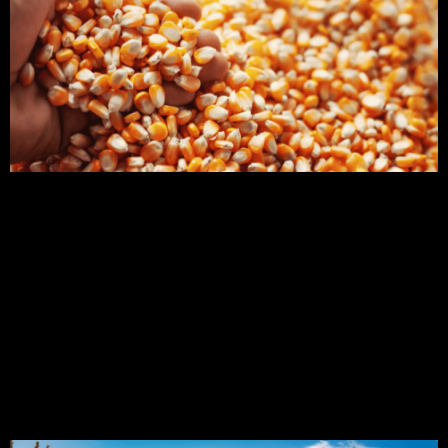
A escolha da semente de milho adequada é um
passo fundamental para o sucesso do cultivo.
Existem variedades recomendadas para
diferentes finalidades, como produção de grãos,
silagem ou duplo propósito. Além disso, é
necessário tomar cuidados como a limpeza e
tratamento das sementes, teste de germinação,
tratamento com inoculante, armazenamento
correto e preparo do solo. […]
Pendão de milho: tudo o
que você precisa saber!