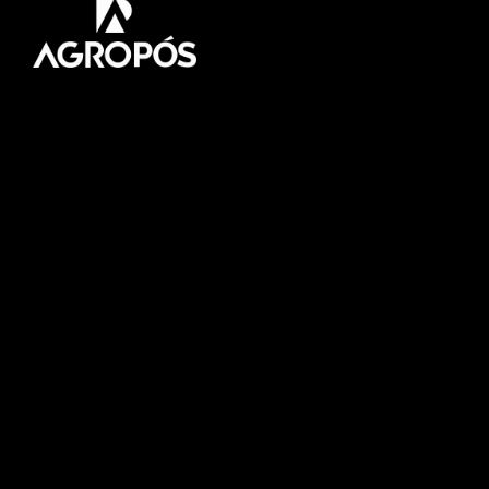
Pós-graduação AgroPós
Aprenda os melhores
conteúdo do agro.
Fale Conosco