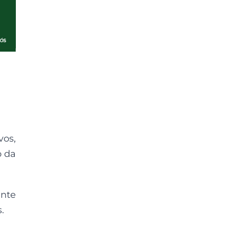
vos,
o da
ente
.