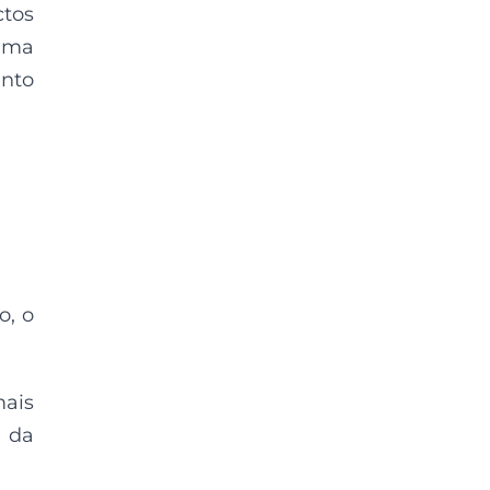
tos
uma
ento
o, o
ais
 da