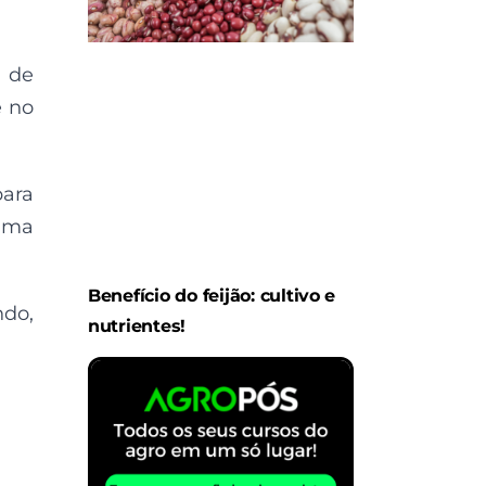
s de
é no
para
 uma
Benefício do feijão: cultivo e
ndo,
nutrientes!