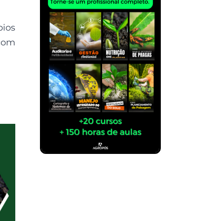
pios
com