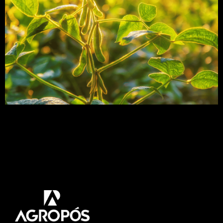
A mancha alvo é uma das principais doenças da
cultura da soja e o aumento de sua incidência nas
áreas de cultivo tem preocupado os produtores
brasileiros. Neste post vamos abordar tudo sobre
esse assunto. Venha Comigo! A mancha-alvo,
doença causada pelo fungo Corynespora cassiicola
que ataca mais de 500 espécies de plantas […]