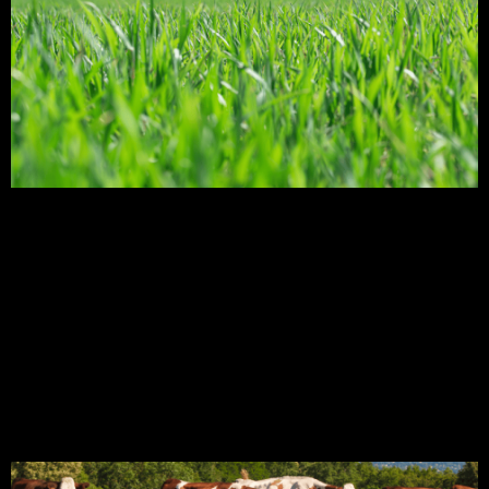
As plantas que popularmente conhecemos
como braquiária, na verdade recebem esse nome
por que pertencem ao gênero Brachiaria. Hoje em
dia, está presente em quase 90% das pastagens
brasileiras. Com isso preparamos um artigo que
irá abordar os tipos de Braquiária onde os
agricultores podem escolher a melhor opção para
sua propriedade. Brachiaria é um […]
Plantas forrageiras: veja as
principais espécies!