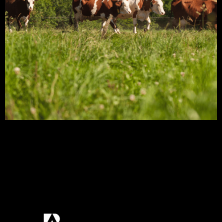
Usar plantas forrageiras para complementar a
alimentação animal é uma ótima opção, uma vez
que essas plantas, podem ser utilizadas inteiras
ou parte delas, para fornecimento de energia. A
forragem pode ser colhida pelo próprio animal ou
cortada e oferecida pelo homem, geralmente está
acima do solo, mas pode-se incluir raízes e
tubérculos. Quer saber […]