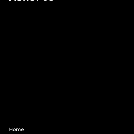
Pós-graduação AgroPós
Aprenda os melhores
conteúdo do agro.
Fale Conosco
Home