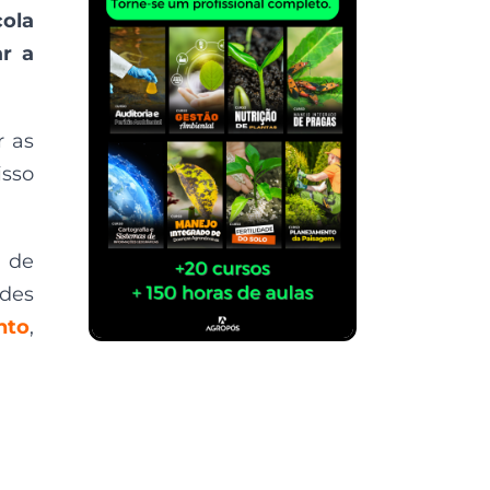
cola
ar a
r as
isso
 de
ades
nto
,