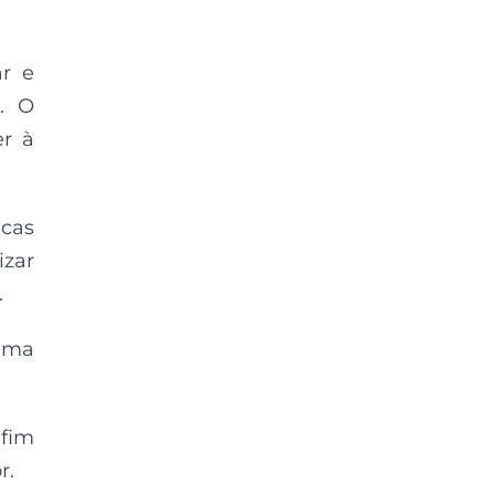
ar e
. O
er à
icas
izar
.
uma
 fim
r.