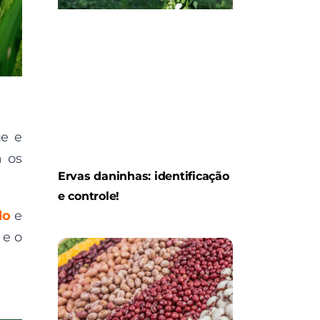
te e
a os
Ervas daninhas: identificação
e controle!
lo
e
 e o