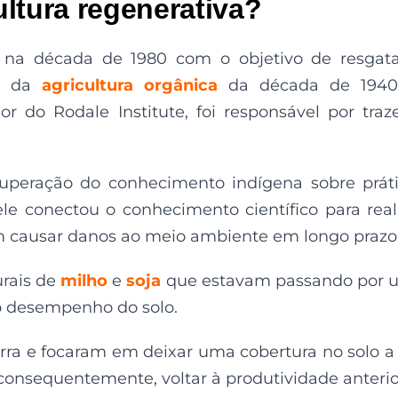
ltura regenerativa?
iu na década de 1980 com o objetivo de resgat
io da
agricultura orgânica
da década de 1940
r do Rodale Institute, foi responsável por traz
cuperação do conhecimento indígena sobre prát
ele conectou o conhecimento científico para real
m causar danos ao meio ambiente em longo prazo
urais de
milho
e
soja
que estavam passando por 
do desempenho do solo.
terra e focaram em deixar uma cobertura no solo a
consequentemente, voltar à produtividade anterio