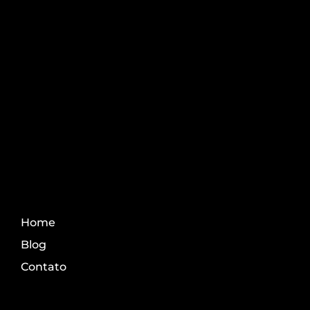
Aprenda os melhores
conteúdo do agro.
Fale Conosco
Home
Blog
Contato