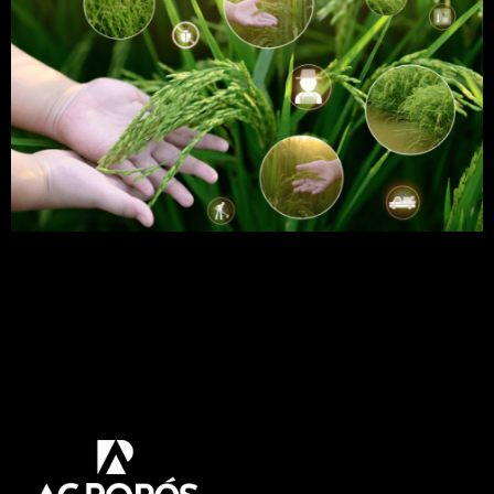
Agricultura regenerativa? O que é isso? Práticas
sustentáveis ajudam a restabelecer os sistemas
naturais em áreas agrícolas. Quer saber mais
sobre esse assunto? Venha comigo! Assim como
a natureza, a agricultura se reinventa para
respeitar o meio ambiente e para garantir
alimentos de qualidade para os consumidores. E
bons negócios para os produtores. Nesse […]