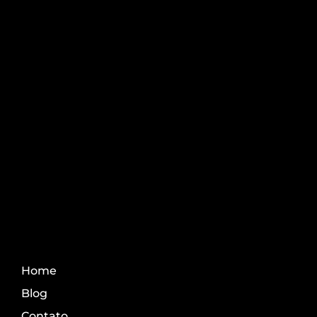
Pós-graduação AgroPós
Aprenda os melhores
conteúdo do agro.
Fale Conosco
Home
Blog
Contato