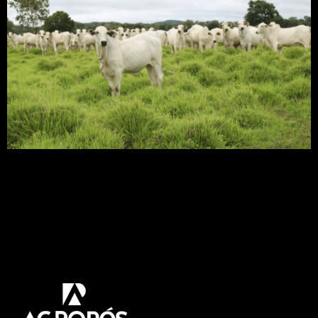
Quando se tem uma pastagem que apresenta
baixa produtividade, alto índice de plantas
daninhas e baixo valor nutricional, talvez seja a
hora do pecuarista tomar a decisão de reforma de
pastagem. Neste artigo vamos falar tudo que você
precisa saber sobre esse assunto, além de mostrar
algumas dicas neste processo. Venha Comigo!
Assim […]