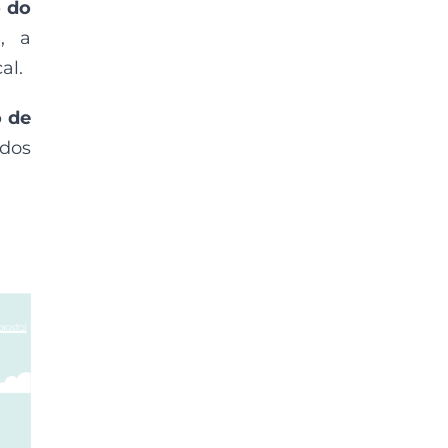
 do
s
, a
al.
 de
ados