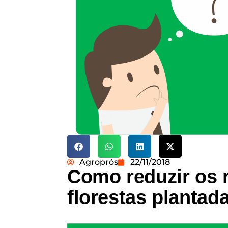
Agroprós
22/11/2018
Como reduzir os 
florestas plantad