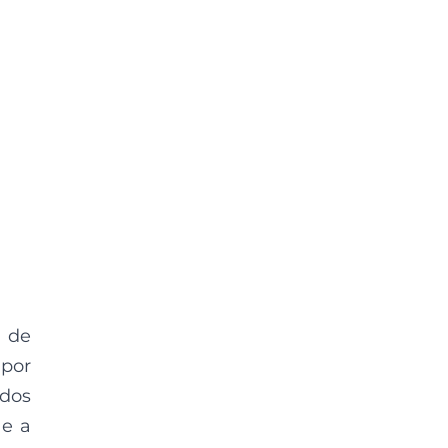
a de
 por
ados
e a