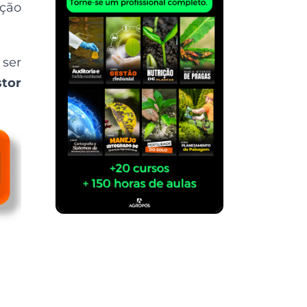
nção
ser
tor