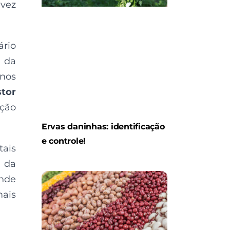
 vez
ário
a da
anos
stor
ação
Ervas daninhas: identificação
e controle!
tais
o da
ande
mais