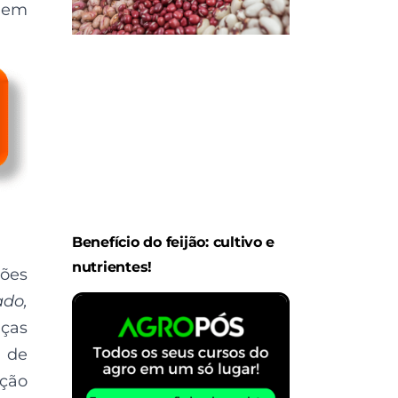
s em
Benefício do feijão: cultivo e
nutrientes!
ções
ado,
aças
o de
ução