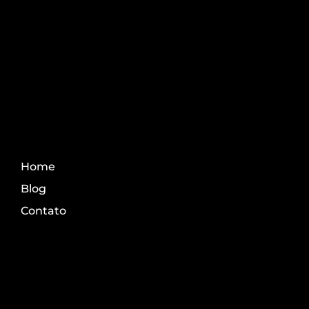
Aprenda os melhores
conteúdo do agro.
Fale Conosco
Home
Blog
Contato