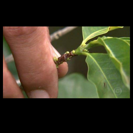
deficiência de zinco na
lavoura de café
A correção pode ser feita com a aplicação de
adubo no solo ou nas folhas
El Niño e La Niña: o que
são, como ocorrem e por