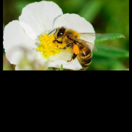
Funções do inseto vão muito além da produção de
mel; ceras são usadas em cosméticos, por
exemplo
Novo aplicativo monitora
crescimento e
reprodução do rebanho
leiteiro