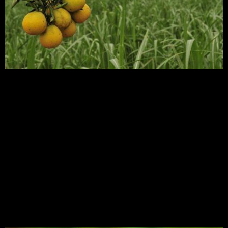
(Foto: Ernesto de Souza / Editora Globo) A
solução feita de detergente e óleo para eliminar
pulgão em laranjeira tem uma receita simples. Em
volume igual para cada produto, misture um
detergente neutro com óleo vegetal. No momento
de utilizar o inseticida caseiro, é importante diluir
em água a 2%. Se tiver um pulverizador […]
Abelhas: tudo sobre as
espécies existentes e
dicas de cuidados na
criação