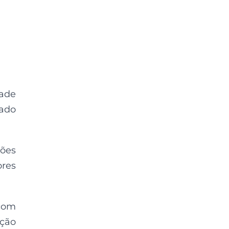
dade
ado
hões
ores
com
ução