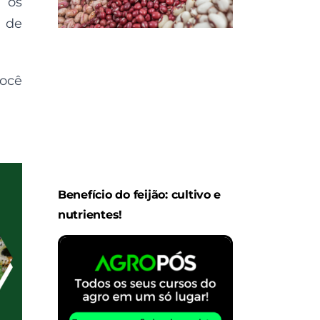
m os
a de
você
Benefício do feijão: cultivo e
nutrientes!