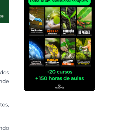
 dos
nde
tos,
endo