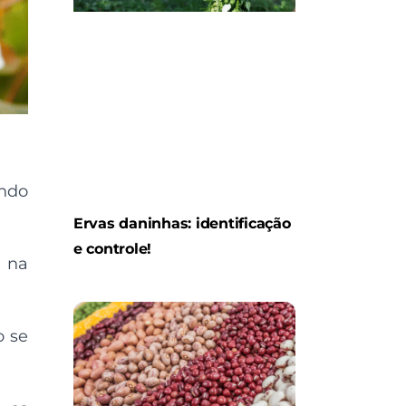
ando
Ervas daninhas: identificação
e controle!
a na
o se