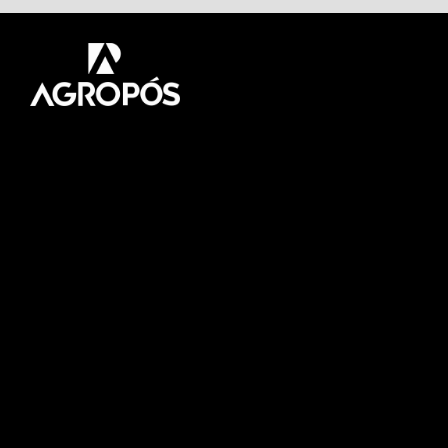
Pós-graduação AgroPós
Aprenda os melhores
conteúdo do agro.