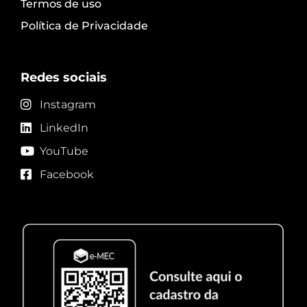
Termos de uso
Política de Privacidade
Redes sociais
Instagram
LinkedIn
YouTube
Facebook