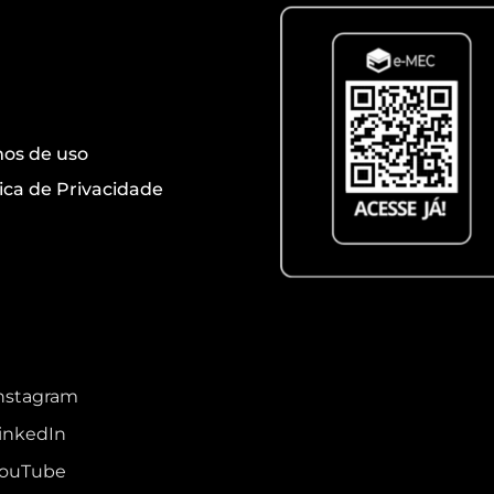
ansparência
os de uso
tica de Privacidade
des sociais
nstagram
inkedIn
ouTube