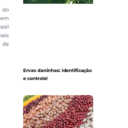
o do
s em
asil
mais
l da
Ervas daninhas: identificação
e controle!