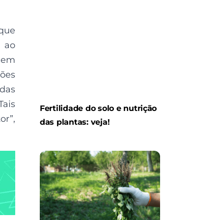
 que
e ao
 em
ções
idas
Tais
Fertilidade do solo e nutrição
r”,
das plantas: veja!