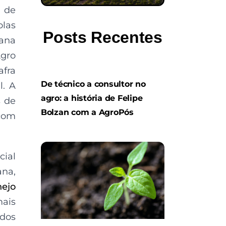
 de
olas
Posts Recentes
ana
gro
afra
De técnico a consultor no
l. A
agro: a história de Felipe
s de
Bolzan com a AgroPós
com
cial
ana,
ejo
mais
 dos