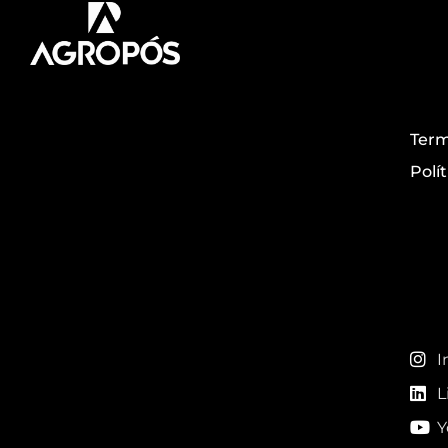
Tr
Pós-graduação
Term
Polí
AgroPós
Re
Aprenda os
melhores conteúdo
do agro.
I
L
Y