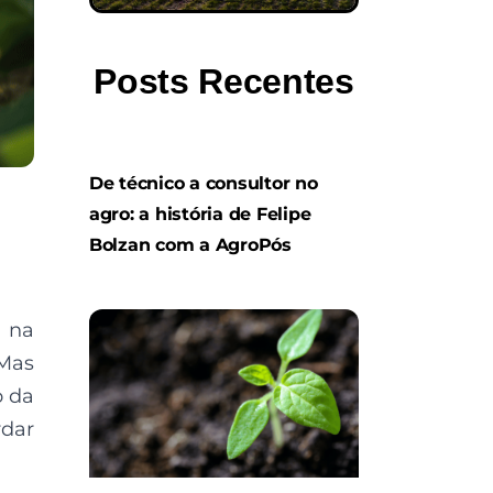
Posts Recentes
De técnico a consultor no
agro: a história de Felipe
Bolzan com a AgroPós
 na
 Mas
o da
rdar