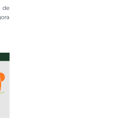
 de
gora