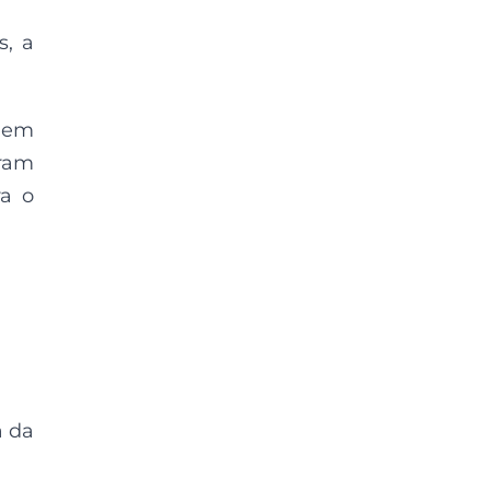
s, a
ó em
aram
ra o
a da