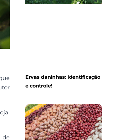
Ervas daninhas: identificação
 que
e controle!
utor
oja.
a de