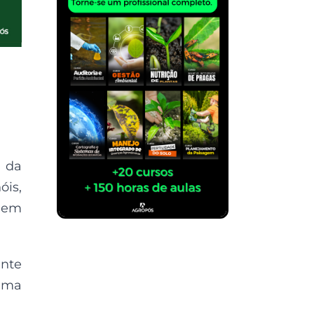
e da
óis,
a em
ente
uma