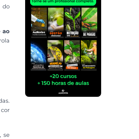
o do
e ao
rola
das.
 cor
, se