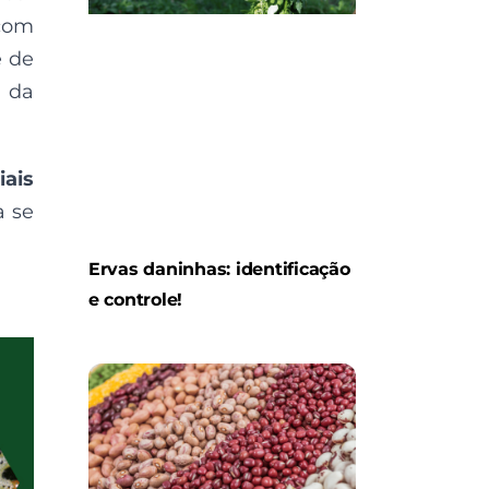
 com
e de
a da
iais
a se
Ervas daninhas: identificação
e controle!