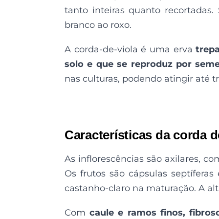
tanto inteiras quanto recortadas
branco ao roxo.
A corda-de-viola é uma erva
trep
solo e que se reproduz por seme
nas culturas, podendo atingir até t
Características da corda d
As inflorescências são axilares, c
Os frutos são cápsulas septífera
castanho-claro na maturação. A altu
Com
caule e ramos finos, fibros