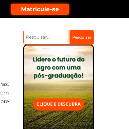
Matricule-se
Pesquisar
ras.
 bem
obre