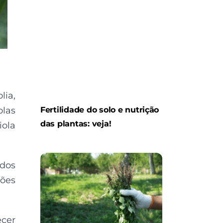
lia,
olas
Fertilidade do solo e nutrição
das plantas: veja!
iola
 dos
iões
ecer