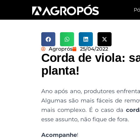
Pó
Agroprós
25/04/2022
Corda de viola: s
planta!
Ano após ano, produtores enfrent
Algumas são mais fáceis de remo
mais complexo. É o caso da
cord
esse assunto, não fique de fora.
Acompanhe
!