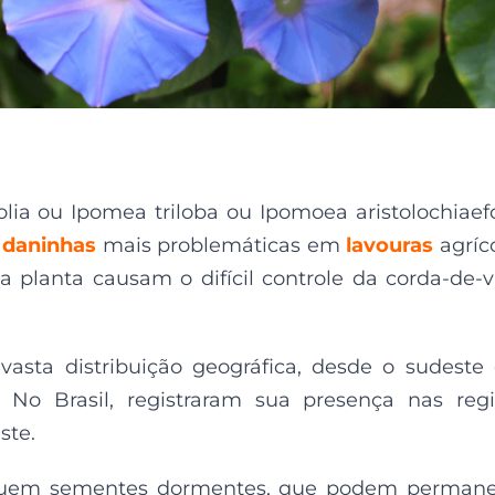
lia ou Ipomea triloba ou Ipomoea aristolochiaefo
 daninhas
mais problemáticas em
lavouras
agríc
ria planta causam o difícil controle da corda-de-v
vasta distribuição geográfica, desde o sudeste
 No Brasil, registraram sua presença nas reg
ste.
incluem sementes dormentes, que podem perman