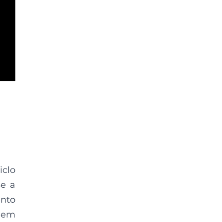
iclo
se a
ento
o em