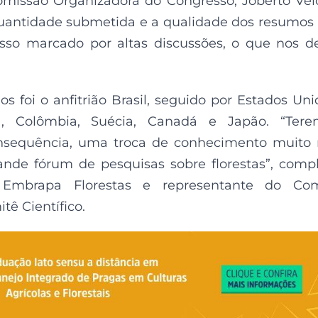
omissão Organizadora do Congresso, Joberto Vel
a quantidade submetida e a qualidade dos resumos
o marcado por altas discussões, o que nos d
foi o anfitrião Brasil, seguido por Estados Uni
ha, Colômbia, Suécia, Canadá e Japão. “Tere
onsequência, uma troca de conhecimento muito 
ande fórum de pesquisas sobre florestas”, comp
 Embrapa Florestas e representante do Com
ê Científico.