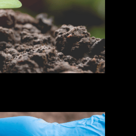
ornecerá os nutrientes quem faltam para que
tingir um número grande de plantas. Confira,