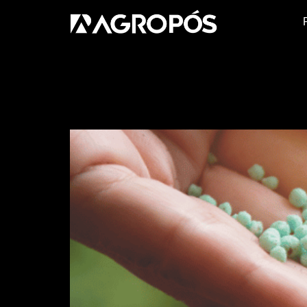
Tag:
ureia agrícola
Ureia na adubação: para