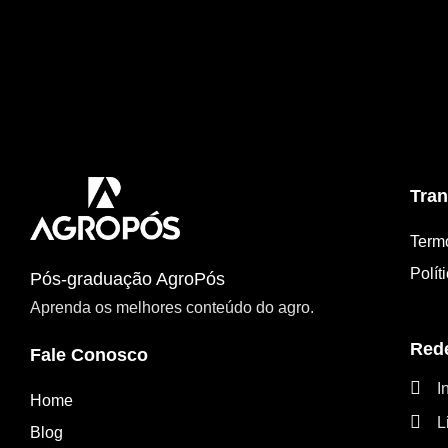
ela quem fornecerá os nutrientes quem faltam 
capacidade de atingir […]
Tran
Term
Polít
Pós-graduação AgroPós
Aprenda os melhores conteúdo do agro.
Rede
Fale Conosco
I
Home
L
Blog