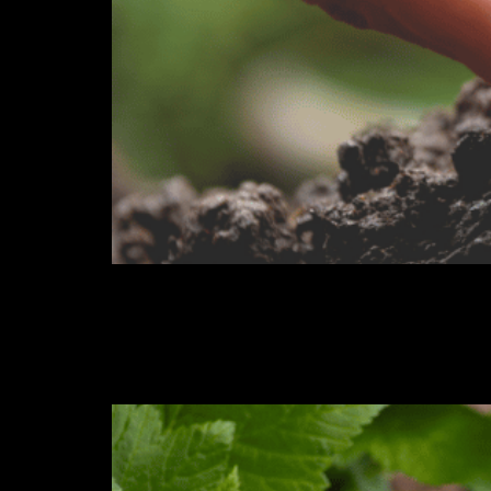
A adubação é uma das partes mais importantes
as plantas possam crescer. A ureia agrícola é
neste post sobre a ureia […]
Ureia agrícola e seu ben