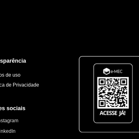
para que as plantas possam crescer. A ureia agrícola é util
sparência
os de uso
ica de Privacidade
s sociais
nstagram
inkedIn