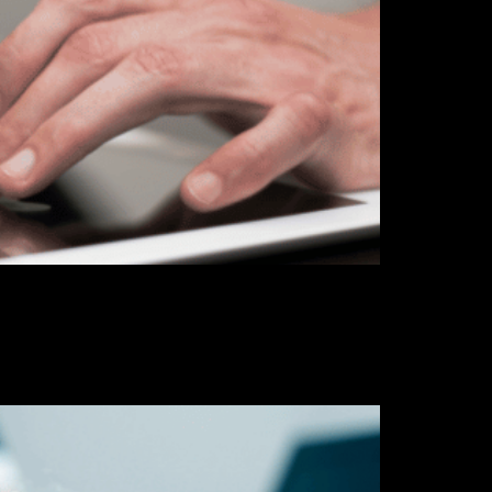
eralmente temos a preocupação em
se item é essencial e é o que geralmente
recisa saber sobre […]