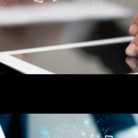
es para currículo? Quando elaboramos um currículo g
 não nos atentamos às qualificações profissionais. Es
 seleção. Neste post vamos abordar tudo que você p
nal: dicas para sua carreira!