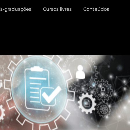
s-graduações
Cursos livres
Conteúdos
 profissional
lificações para currículo!