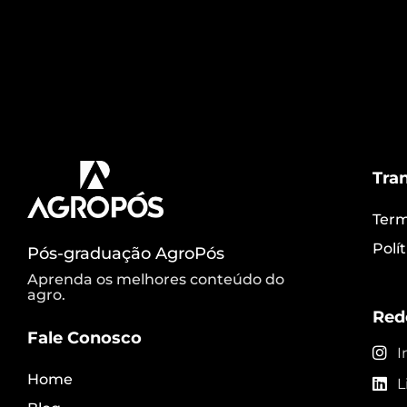
contratado ou receber uma promoção sem 
vamos falar tudo sobre esse assunto. V
Tra
Term
Polí
Pós-graduação AgroPós
Aprenda os melhores conteúdo do
agro.
Red
Fale Conosco
I
Home
L