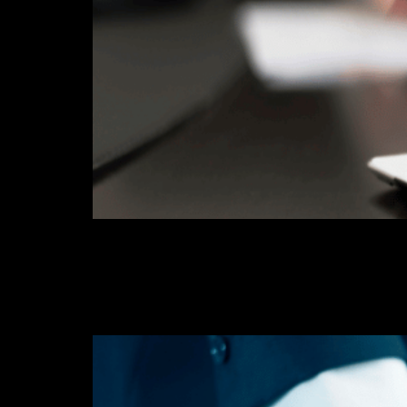
Você conhece as principais qualificaçõ
colocar nosso objetivo profissional, mas
mais chama a atenção em um processo de
Qualificação profissio