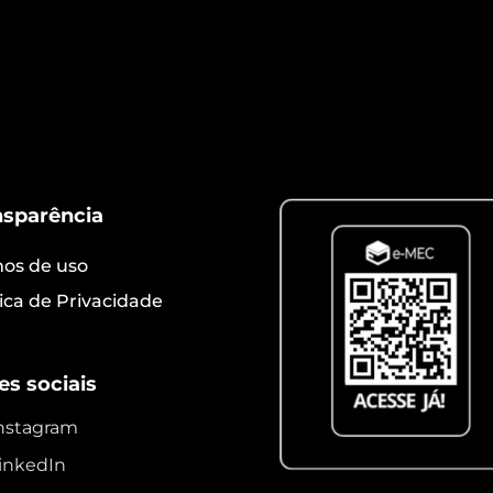
ter algo para apresentar no curriculum? É realmente
enha comigo! As notícias e os dados […]
nsparência
os de uso
tica de Privacidade
es sociais
nstagram
inkedIn