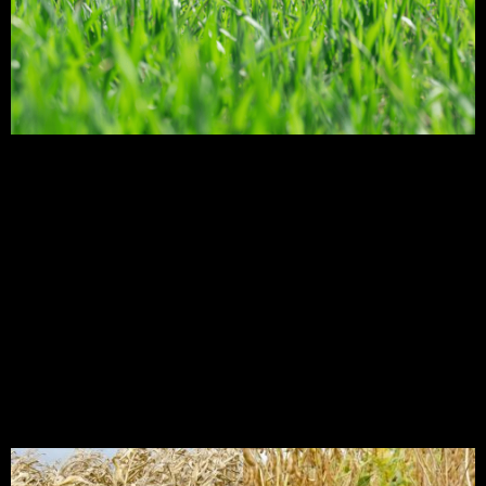
As plantas que popularmente conhecemos
como braquiária, na verdade recebem esse nome
por que pertencem ao gênero Brachiaria. Hoje em
dia, está presente em quase 90% das pastagens
brasileiras. Com isso preparamos um artigo que
irá abordar os tipos de Braquiária onde os
agricultores podem escolher a melhor opção para
sua propriedade. Brachiaria é um […]
Braquiária – a grande
aliada das culturas de
grãos no Nordeste