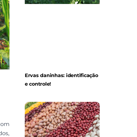
Ervas daninhas: identificação
e controle!
 com
dos,