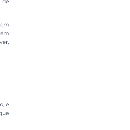
s de
 em
s em
ver,
o, e
 que