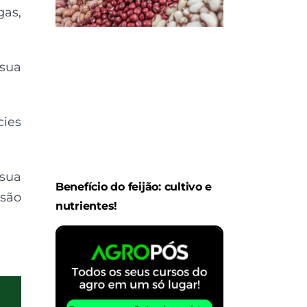
gas,
sua
cies
 sua
Benefício do feijão: cultivo e
são
nutrientes!