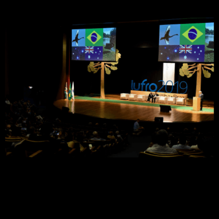
importância da ciência
Um público de 2.500 pessoas, de mais de 90
países. Mais de 1.200 trabalhos em cinco sessões
plenárias, 19 sessões subplenárias, 172 sessões
técnicas, 350 sessões cientificas, 1.648
apresentações orais, 1.200 pôsteres. Esses são
alguns dos principais números do XXV Congresso
Mundial da União Internacional de Organizações