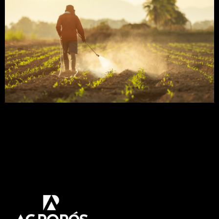
O herbicida glifosato é o mais utilizado no mundo
inteiro, e cumpre um papel indispensável na
agricultura. Neste artigo vamos abordar tudo
sobre esse herbicida. Como sua importância,
vantagens e desvantagens, sua ação no meio
ambiente. Não fique de fora, venha conhecer
melhor sobre esse assunto! O que é herbicida
glifosato? O herbicida […]