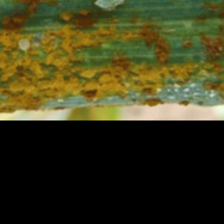
cia econômica e alimentícia, pois faz parte da diet
úmeros desafios para obter sucesso em seu plantio e
oenças com nome comum de ferrugem do […]