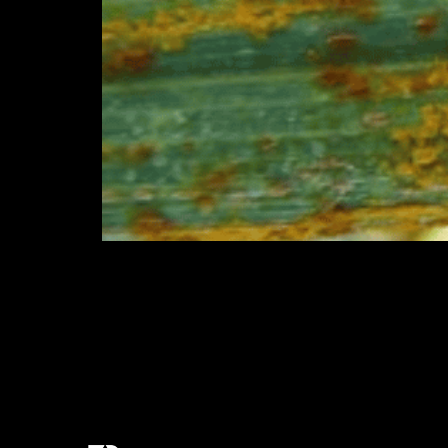
O trigo é uma cultura de grande importân
mundial. Mas os produtores enfrentam in
post vamos falar tudo sobre as três d