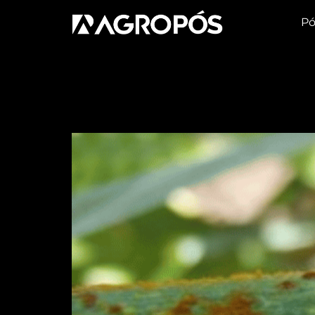
Pó
Tag:
ferugem
Conheça os três tipo