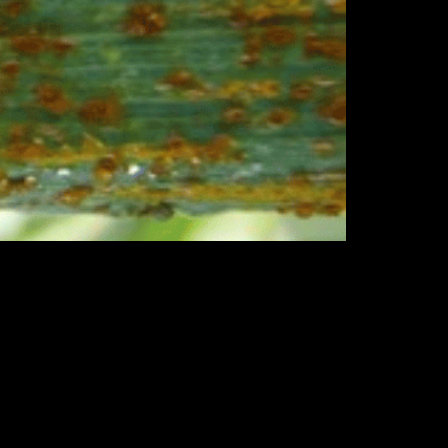
a de praticamente toda a população
 um deles é a ferrugem do trigo, neste