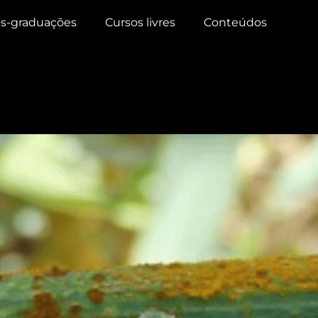
s-graduações
Cursos livres
Conteúdos
s de ferrugem do trigo!