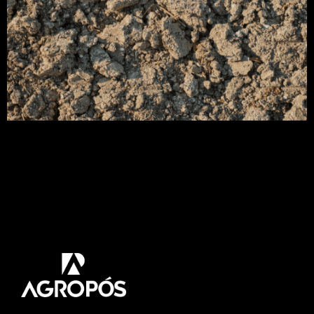
A textura do solo envolve, acima de tudo, o
tamanho e a dimensão dos componentes minerais
que compõem a terra. Além disso, de forma mais
específica, ela está relacionada à proporção de
areia, silte e argila presentes no solo — ou seja, às
partículas que determinam suas propriedades
físicas e seu comportamento no campo. Portanto,
[…]