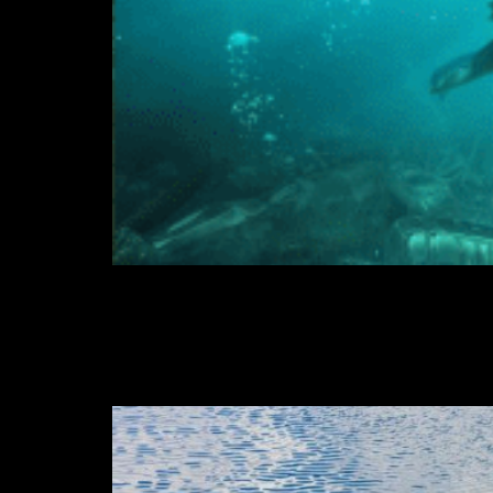
O impacto ambiental provocado pelo pl
produção e descarte do material no plan
pode fazer com que todos os plásticos se
Brasil é o 4º maior g