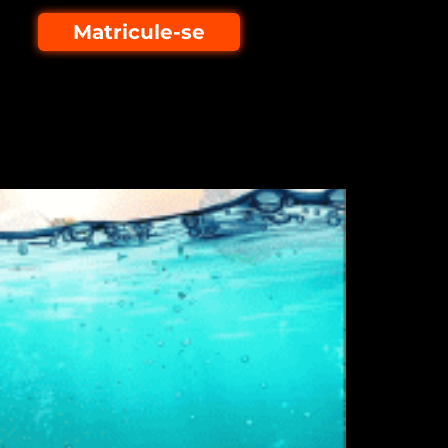
Matricule-se
po de plástico