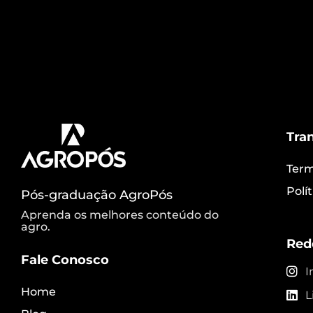
piorar a menos que todos os atores da ca
para as pessoas, alerta um relatório do
Tra
Term
Polí
Pós-graduação AgroPós
Aprenda os melhores conteúdo do
agro.
Red
Fale Conosco
I
Home
L