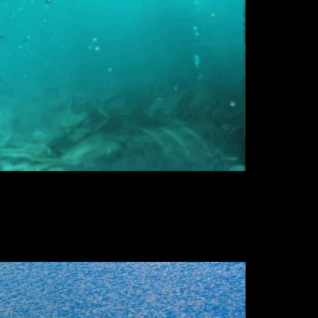
em um ritmo muito menor do que a
 que desenvolveram uma tecnologia que
strália cerca de […]
mundo