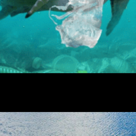
ástico é um problema grave e as soluções aparecem 
eta. Neste cenário, cientistas australianos afirmam
jam recicláveis. Todos os anos, são descartadas na Au
erador de lixo plástico do 