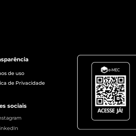
deia de valor dos plásticos se responsabilizem pelo c
 WWF […]
nsparência
os de uso
tica de Privacidade
es sociais
nstagram
inkedIn