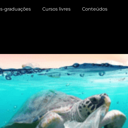
s-graduações
Cursos livres
Conteúdos
cnologia que recicla todo ti