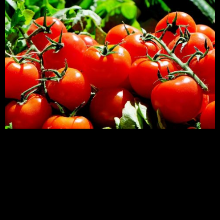
A murchadeira do tomate causada por Ralstonia
solanacearum está demandando o plantio de
mudas enxertadas, pois esse é um método de
propagação vegetal que visa unir características
de duas plantas diferentes, deixando-as mais
resistentes a determinado tipo de patógeno.
Murcha do tomateiro:
você conhece?