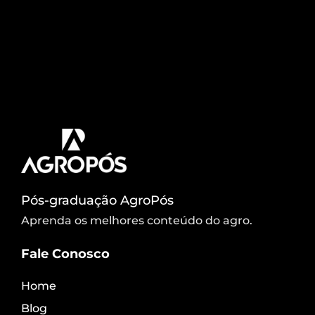
O tomateiro é uma planta muito suscetível, tanto
no período pré como também pós-colheita a
doenças originadas de vírus, bactérias, fungos e
nematóides que podem reduzir e até mesmo
impedir a produção, gerando prejuízos
econômicos.
Pós-graduação AgroPós
Aprenda os melhores conteúdo do agro.
Fale Conosco
Home
Blog