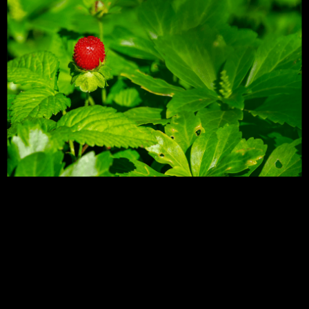
A adoção do controle biológico, no âmbito do
manejo integrado de pragas (MIP), pode obter até
80% de eficiência de controle contra o ácaro-
rajado, principal praga do morango no Distrito
Federal, especialmente no período seco e quente
do ano. A liberação dos inimigos naturais na
lavoura, se realizada no momento exato e na
quantidade correta, […]
Saiba o que fazer para