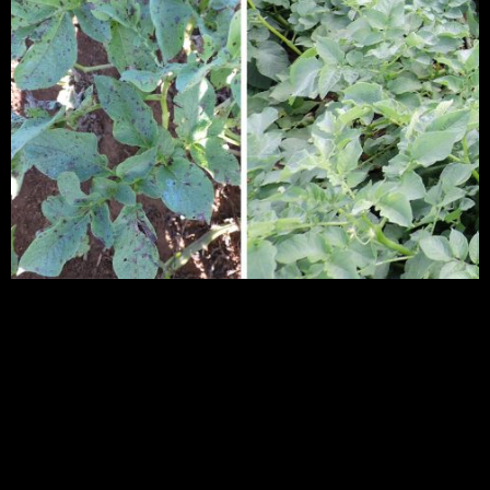
Resultados mostrados animaram pesquisador
Valdir Lourenço Júnior, que vem conduzindo os
experimentos montados em município mineiro de
Rio Paranaíba.
Tecnologia para acabar
com praga na agricultura
é modelo para exportação