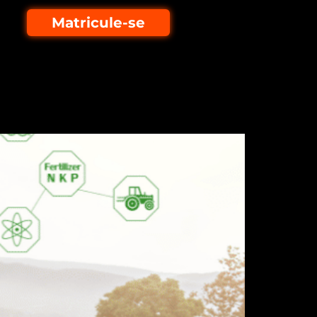
Matricule-se