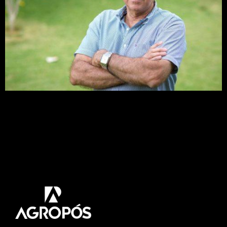
Com o tema “como minimizar os estresses
bióticos e abióticos na eucaliptocultura?”, o
Professor da Universidade Federal de Viçosa,
Acelino Couto Alfenas, que também faz parte do
corpo docente da AgroPós, ministrou uma
palestra no Florestas Online 2017. O congresso
florestal via internet aconteceu entre os dias 13 a
17 de novembro. Acelino Alfenas é […]