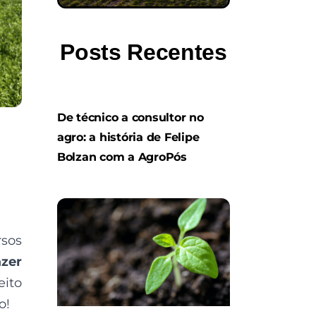
Posts Recentes
De técnico a consultor no
agro: a história de Felipe
Bolzan com a AgroPós
rsos
zer
eito
o!