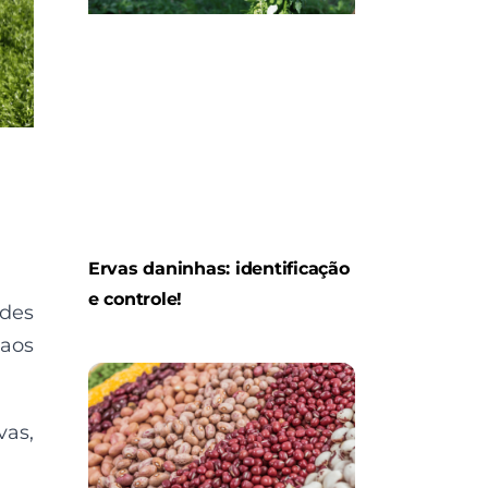
Ervas daninhas: identificação
e controle!
ades
 aos
vas,