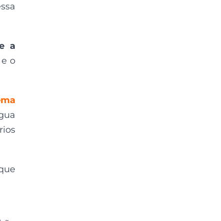
essa
e a
 e o
ema
gua
rios
 que