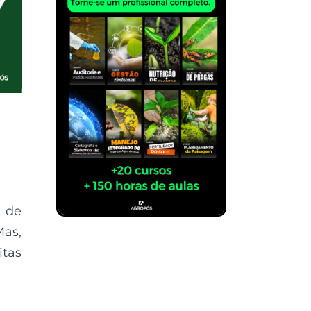
s de
Mas,
tas