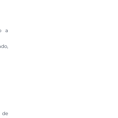
o a
ado,
s de