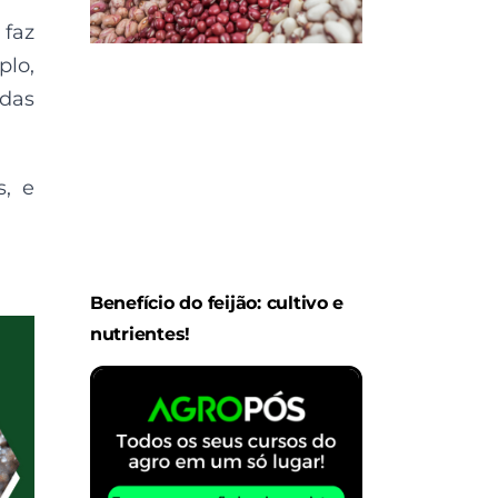
 faz
plo,
das
s, e
Benefício do feijão: cultivo e
nutrientes!